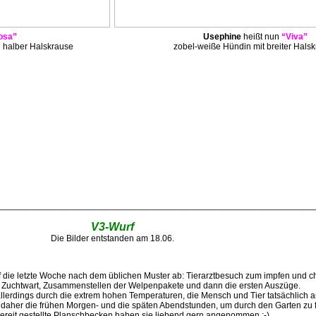
osa”
Usephine
heißt nun
“Viva”
 halber Halskrause
zobel-weiße Hündin mit breiter Hals
________________________________________________________________
V3-Wurf
Die Bilder entstanden am 18.06.
ef die letzte Woche nach dem üblichen Muster ab: Tierarztbesuch zum impfen und c
n Zuchtwart, Zusammenstellen der Welpenpakete und dann die ersten Auszüge.
llerdings durch die extrem hohen Temperaturen, die Mensch und Tier tatsächlich 
 daher die frühen Morgen- und die späten Abendstunden, um durch den Garten zu fl
reit gestellte Planschbecken haben sie liebend gern angenommen :-)