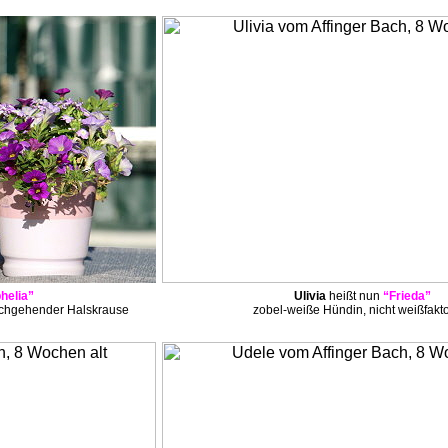
helia”
Ulivia
heißt nun
“Frieda”
rchgehender Halskrause
zobel-weiße Hündin, nicht weißfakto