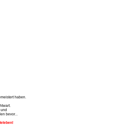
emeistert haben.
twart.
 und
en bevor...
deleben!