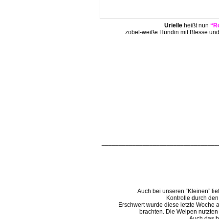
Urielle
heißt nun
“R
zobel-weiße Hündin mit Blesse und
__________________________________
Auch bei unseren “Kleinen” li
Kontrolle durch de
Erschwert wurde diese letzte Woche a
brachten. Die Welpen nutzten
Auch das be