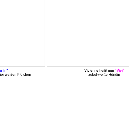
rlin”
Vivienne
heißt nun
“Vivi”
ier weißen Pfötchen
zobel-weiße Hündin