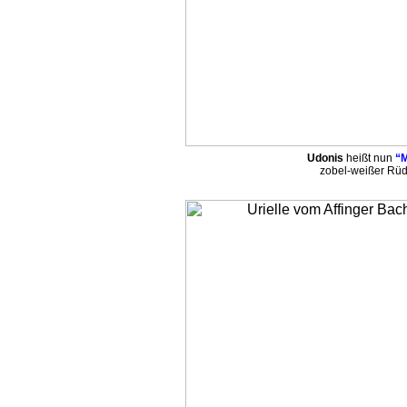
Udonis
heißt nun
“M
zobel-weißer Rü