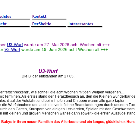
ser
U3-Wurf
wurde am 27. Mai 2026 acht Wochen alt +++
er
V3-Wurf
wurde am 19. Juni 2026 acht Wochen alt +++
U3-Wurf
Die Bilder entstanden am 27.05.
der “erschreckend”, wie schnell die acht Wochen mit den Welpen vergehen....
mit Terminen. Als erstes stand der Tierarztbesuch an, den die Kleinen wunderbar g
echt auf der Autofahrt und beim Impfen und Chippen waren alle ganz tapfer!
n die Wurfabnahme und auch die verlief ohne Beanstandungen durch unseren Zuch
rch den Garten, Knuspern von einigen Leckereien, Spielen mit den Geschwistern
 mit kleinen und großen Menschen war es dann soweit - die ersten Auszüge stand
Babys in ihren neuen Familien das Allerbeste und ein langes, glückliches Hun