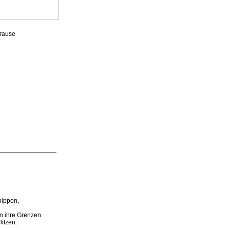
krause
________________
hippen,
an ihre Grenzen
itzen.