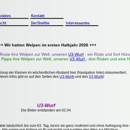
++ Wir hatten Welpen im ersten Halbjahr 2026 +++
 Rosie ihre Welpen zur Welt, unseren
U3-Wurf
- ein Rüde und fünf Hün
e Pippa ihre Welpen zur Welt, unseren
V3-Wurf
- drei Rüden und eine 
lung der Kleinen im wöchentlichen Abstand hier (Navigation links) dokumentiert,
iteren Infos gibt es auf den Seiten des
U3-Wurfs
und des
V3-Wurfs
!
U3-Wurf
Die Bilder entstanden am 02.04.
e tatsächlich bis zum 63. Tag, bevor sie ganz routiniert und ohne Aufregung ihre
. Alle waren von Anfang an fit und mobil und suchten den Weg zur Milchbar.