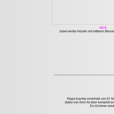
U3-5
zobel-weiße Hündin mit mittlerer Bless
_________________________________
Pippa brachte innerhalb von 67 Min
dabei von ihrer Art aber komplett an
Es ist immer wie