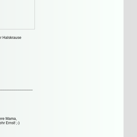
er Halskrause
________________
chere Mama,
r Ernst! ;-)