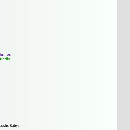
dinnen
Hündin
 sechs Babys