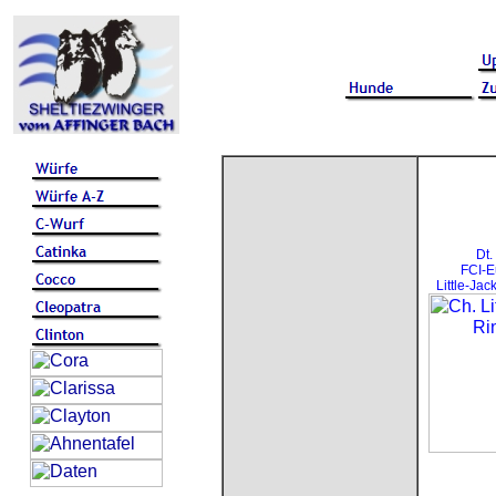
Dt.
FCI-E
Little-Ja