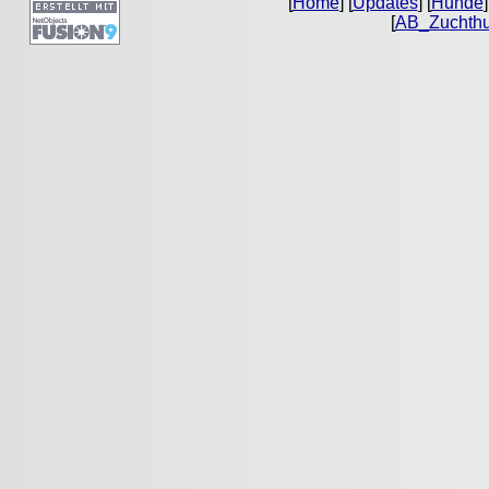
[
Home
] [
Updates
] [
Hunde
]
[
AB_Zuchth