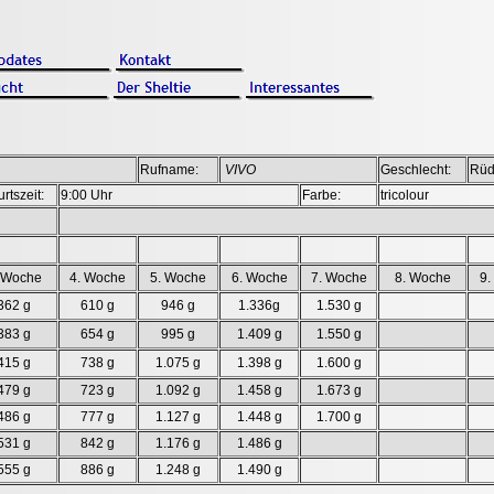
Rufname:
VIVO
Geschlecht:
Rü
rtszeit:
9:00 Uhr
Farbe:
tricolour
 Woche
4. Woche
5. Woche
6. Woche
7. Woche
8. Woche
9.
362 g
610 g
946 g
1.336g
1.530 g
383 g
654 g
995 g
1.409 g
1.550 g
415 g
738 g
1.075 g
1.398 g
1.600 g
479 g
723 g
1.092 g
1.458 g
1.673 g
486 g
777 g
1.127 g
1.448 g
1.700 g
531 g
842 g
1.176 g
1.486 g
555 g
886 g
1.248 g
1.490 g