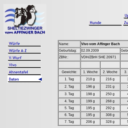
Name:
Vivo vom Affinger Bach
Geburtstag:
02.09.2009
Gebu
ZBNr.:
VDH/ZBrH SHE 20971
Gewichte:
1. Woche
2. Woche
3.
1. Tag
210 g
216 g
2. Tag
196 g
231 g
3. Tag
198 g
250 g
4. Tag
199 g
268 g
5. Tag
195 g
292 g
6. Tag
195 g
308 g
7. Tag
206 g
328 g