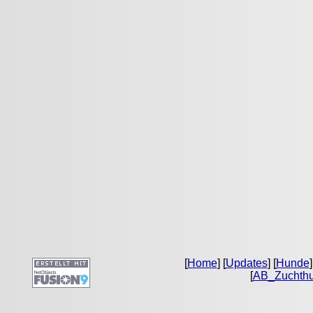
[
Home
] [
Updates
] [
Hunde
]
[
AB_Zuchth