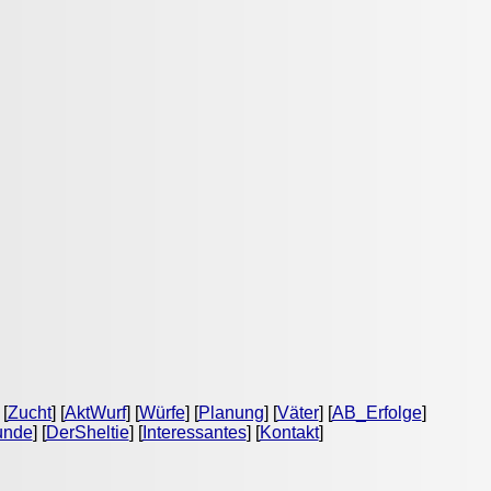
 [
Zucht
] [
AktWurf
] [
Würfe
] [
Planung
] [
Väter
] [
AB_Erfolge
]
unde
] [
DerSheltie
] [
Interessantes
] [
Kontakt
]