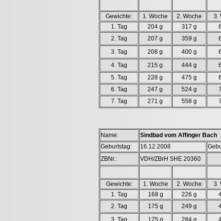
Gewichte:
1. Woche
2. Woche
3.
1. Tag
204 g
317 g
2. Tag
207 g
359 g
3. Tag
208 g
400 g
4. Tag
215 g
444 g
5. Tag
228 g
475 g
6. Tag
247 g
524 g
7. Tag
271 g
558 g
Name:
Sindbad vom Affinger Bach
Geburtstag:
16.12.2008
Gebu
ZBNr.:
VDH/ZBrH SHE 20360
Gewichte:
1. Woche
2. Woche
3.
1. Tag
168 g
226 g
2. Tag
175 g
249 g
3. Tag
175 g
284 g