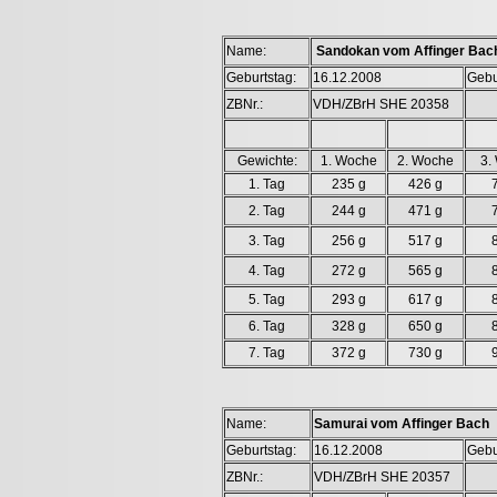
Name:
Sandokan vom Affinger Bac
Geburtstag:
16.12.2008
Gebu
ZBNr.:
VDH/ZBrH SHE 20358
Gewichte:
1. Woche
2. Woche
3.
1. Tag
235 g
426 g
2. Tag
244 g
471 g
3. Tag
256 g
517 g
4. Tag
272 g
565 g
5. Tag
293 g
617 g
6. Tag
328 g
650 g
7. Tag
372 g
730 g
Name:
Samurai vom Affinger Bach
Geburtstag:
16.12.2008
Gebu
ZBNr.:
VDH/ZBrH SHE 20357