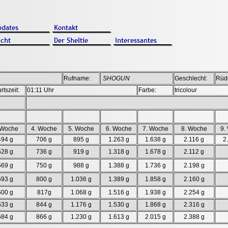
Rufname:
SHOGUN
Geschlecht:
Rüd
rtszeit:
01:11 Uhr
Farbe:
tricolour
 Woche
4. Woche
5. Woche
6. Woche
7. Woche
8. Woche
9.
494 g
706 g
895 g
1.263 g
1.638 g
2.116 g
2
528 g
736 g
919 g
1.318 g
1.678 g
2.112 g
569 g
750 g
988 g
1.388 g
1.736 g
2.198 g
593 g
800 g
1.036 g
1.389 g
1.858 g
2.160 g
600 g
817g
1.068 g
1.516 g
1.938 g
2.254 g
633 g
844 g
1.176 g
1.530 g
1.868 g
2.316 g
684 g
866 g
1.230 g
1.613 g
2.015 g
2.388 g