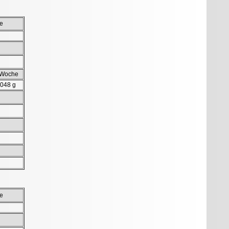
e
 Woche
.048 g
e