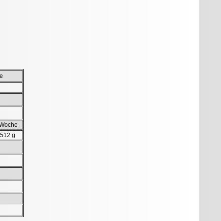
e
 Woche
.512 g