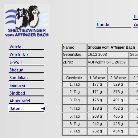
Name:
Shogun vom Affinger Bach
Geburtstag:
16.12.2008
Gebu
ZBNr.:
VDH/ZBrH SHE 20359
Gewichte:
1. Woche
2. Woche
3.
1. Tag
177 g
329 g
2. Tag
171 g
373 g
3. Tag
175 g
401 g
4. Tag
178 g
402 g
5. Tag
208 g
405 g
6. Tag
242 g
425 g
7. Tag
282 g
454 g