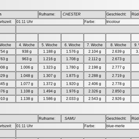
h
Rufname:
CHESTER
Geschlecht:
Rüd
rtszeit:
01:11 Uhr
Farbe:
tricolour
 Woche
4. Woche
5. Woche
6. Woche
7. Woche
8. Woche
9.
754 g
938 g
1.188 g
1.576 g
2.104 g
2.639 g
3
763 g
963 g
1.216 g
1.708 g
2.112 g
2.673 g
808 g
1.006 g
1.323 g
1.780 g
2.198 g
2.777 g
829 g
1.048 g
1.307 g
1.875 g
2.288 g
2.719 g
845 g
1.077 g
1.372 g
1.920 g
2.406 g
2.778 g
876 g
1.108 g
1.494 g
1.976 g
2.326 g
2.850 g
910 g
1.138 g
1.586 g
2.033 g
2.543 g
2.926 g
Rufname:
SAMU
Geschlecht:
Rüd
rtszeit:
01:11 Uhr
Farbe:
blue-merle