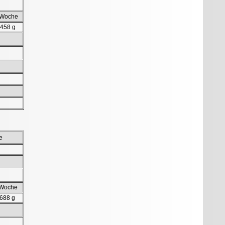
 Woche
.458 g
e
 Woche
.688 g