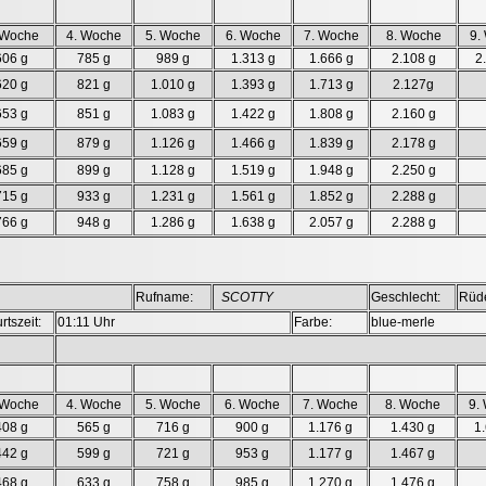
 Woche
4. Woche
5. Woche
6. Woche
7. Woche
8. Woche
9.
606 g
785 g
989 g
1.313 g
1.666 g
2.108 g
2
620 g
821 g
1.010 g
1.393 g
1.713 g
2.127g
653 g
851 g
1.083 g
1.422 g
1.808 g
2.160 g
659 g
879 g
1.126 g
1.466 g
1.839 g
2.178 g
685 g
899 g
1.128 g
1.519 g
1.948 g
2.250 g
715 g
933 g
1.231 g
1.561 g
1.852 g
2.288 g
766 g
948 g
1.286 g
1.638 g
2.057 g
2.288 g
Rufname:
SCOTTY
Geschlecht:
Rüd
rtszeit:
01:11 Uhr
Farbe:
blue-merle
 Woche
4. Woche
5. Woche
6. Woche
7. Woche
8. Woche
9.
408 g
565 g
716 g
900 g
1.176 g
1.430 g
1
442 g
599 g
721 g
953 g
1.177 g
1.467 g
468 g
633 g
758 g
985 g
1.270 g
1.476 g