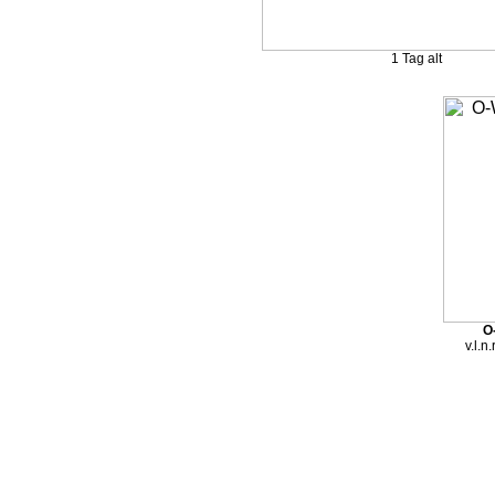
1 Tag alt
O
v.l.n