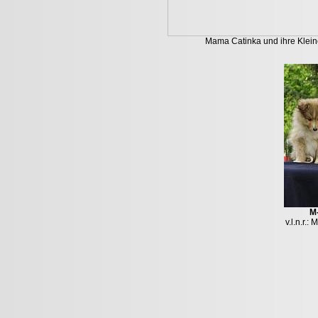
Mama Catinka und ihre Klei
M
v.l.n.r.: