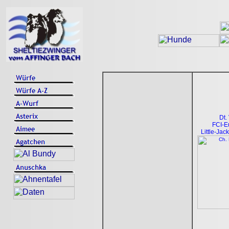
Dt.
FCI-E
Little-Ja