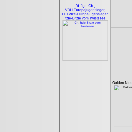
Dt. Jgd. Ch.,
VDH Europajugensieger,
FCI Vize-Europajugensieger
Itzie-Bitzie vom Twistesee
Golden Nine