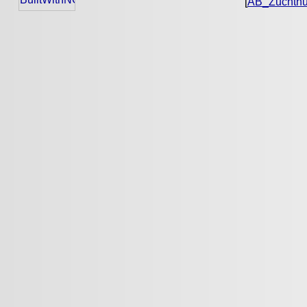
[
AB_Zuchth